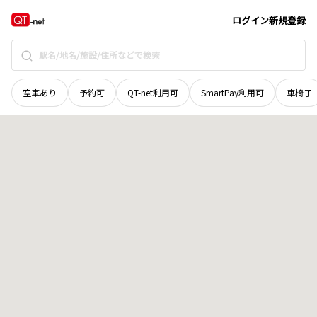
奈良県
大和郡山市
美濃庄町
地域選択で探す
ログイン
新規登録
空車あり
予約可
QT-net利用可
SmartPay利用可
車椅子