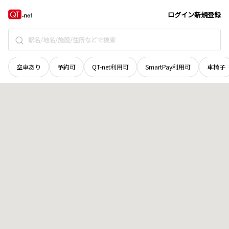
奈良県
大和郡山市
車町
地域選択で探す
ログイン
新規登録
空車あり
予約可
QT-net利用可
SmartPay利用可
車椅子