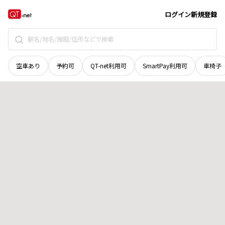
奈良県
大和郡山市
雑穀町
地域選択で探す
ログイン
新規登録
空車あり
予約可
QT-net利用可
SmartPay利用可
車椅子