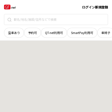
奈良県
大和高田市
南今里町
地域選択で探す
ログイン
新規登録
空車あり
予約可
QT-net利用可
SmartPay利用可
車椅子