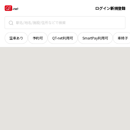
奈良県
大和高田市
南陽町
地域選択で探す
ログイン
新規登録
空車あり
予約可
QT-net利用可
SmartPay利用可
車椅子