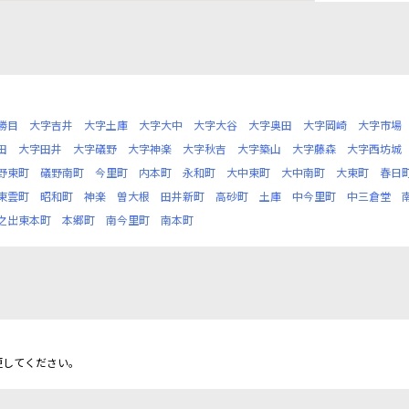
勝目
大字吉井
大字土庫
大字大中
大字大谷
大字奥田
大字岡崎
大字市場
田
大字田井
大字礒野
大字神楽
大字秋吉
大字築山
大字藤森
大字西坊城
野東町
礒野南町
今里町
内本町
永和町
大中東町
大中南町
大東町
春日
東雲町
昭和町
神楽
曽大根
田井新町
高砂町
土庫
中今里町
中三倉堂
之出東本町
本郷町
南今里町
南本町
更してください。