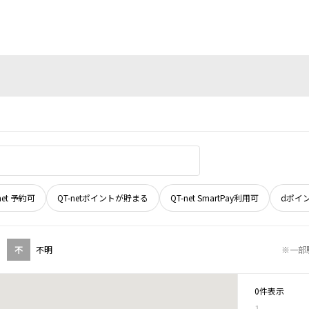
net 予約可
QT-netポイントが貯まる
QT-net SmartPay利用可
dポイ
不
不明
※一部
0件表示
1