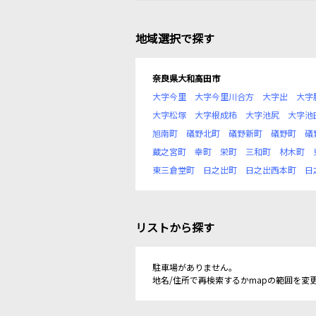
地域選択で探す
奈良県大和高田市
大字今里
大字今里川合方
大字出
大字
大字松塚
大字根成柿
大字池尻
大字池
旭南町
礒野北町
礒野新町
礒野町
礒
蔵之宮町
幸町
栄町
三和町
材木町
東三倉堂町
日之出町
日之出西本町
日
リストから探す
駐車場がありません。
地名/住所で再検索するかmapの範囲を変