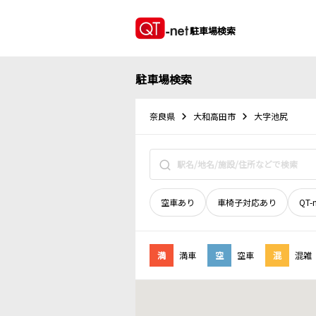
駐車場検索
駐車場検索
奈良県
大和高田市
大字池尻
空車あり
車椅子対応あり
QT-
満
満車
空
空車
混
混雑