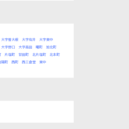
大字曽大根
大字有井
大字東中
大字野口
大字高田
曙町
旭北町
町
片塩町
甘田町
北片塩町
北本町
南陽町
西町
西三倉堂
東中