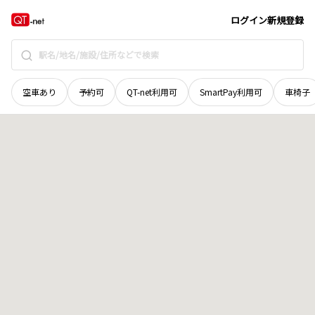
奈良県
大和高田市
大字田井
地域選択で探す
ログイン
新規登録
空車あり
予約可
QT-net利用可
SmartPay利用可
車椅子