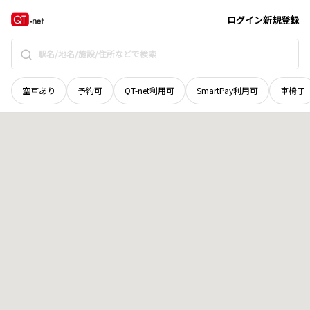
奈良県
天理市
中町
地域選択で探す
ログイン
新規登録
空車あり
予約可
QT-net利用可
SmartPay利用可
車椅子