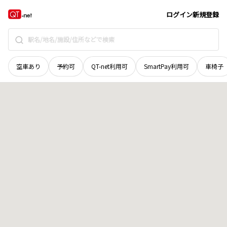
奈良県
天理市
小田中町
地域選択で探す
ログイン
新規登録
空車あり
予約可
QT-net利用可
SmartPay利用可
車椅子