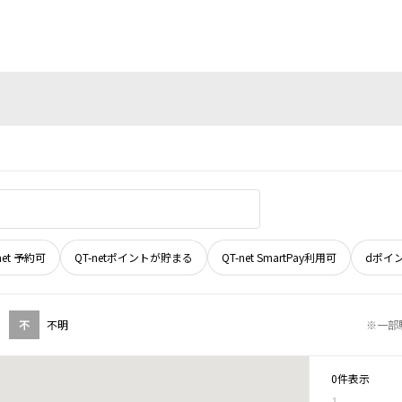
net 予約可
QT-netポイントが貯まる
QT-net SmartPay利用可
dポイ
不
不明
※一部
0件表示
1