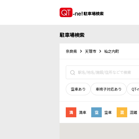
駐車場検索
駐車場検索
奈良県
天理市
杣之内町
空車あり
車椅子対応あり
QT-
満
満車
空
空車
混
混雑