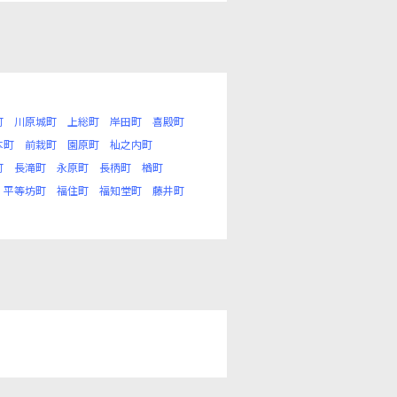
町
川原城町
上総町
岸田町
喜殿町
本町
前栽町
園原町
杣之内町
町
長滝町
永原町
長柄町
楢町
平等坊町
福住町
福知堂町
藤井町