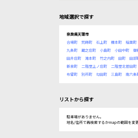
地域選択で探す
奈良県天理市
合場町
荒蒔町
石上町
櫟本町
稲葉町
九条町
蔵之庄町
小島町
小田中町
御
田井庄町
滝本町
竹之内町
田町
田部
新泉町
二階堂上ノ庄町
二階堂北菅田町
布留町
別所町
勾田町
三島町
南六条
リストから探す
駐車場がありません。
地名/住所で再検索するかmapの範囲を変