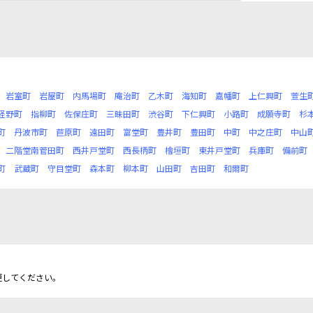
岩室町
岩屋町
内馬場町
庵治町
乙木町
海知町
嘉幡町
上仁興町
萱生
経野町
指柳町
佐保庄町
三昧田町
渋谷町
下仁興町
小路町
成願寺町
杉
町
丹波市町
苣原町
遠田町
富堂町
豊井町
豊田町
中町
中之庄町
中山
二階堂南菅田町
西井戸堂町
西長柄町
檜垣町
東井戸堂町
兵庫町
備前町
町
武蔵町
守目堂町
森本町
柳本町
山田町
吉田町
和爾町
更してください。