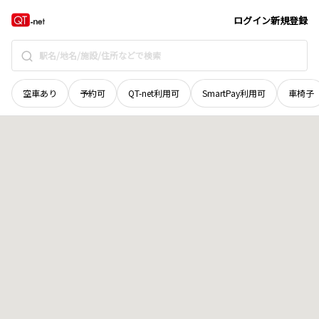
奈良県
天理市
東井戸堂町
地域選択で探す
ログイン
新規登録
空車あり
予約可
QT-net利用可
SmartPay利用可
車椅子