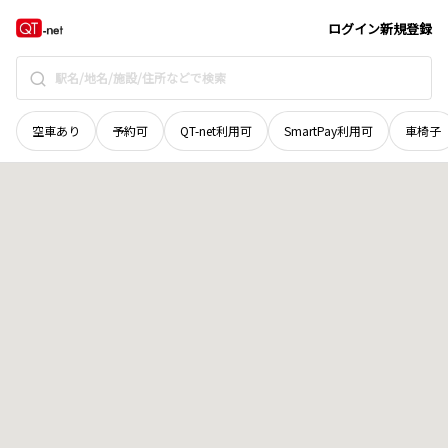
奈良県
天理市
櫟本町
地域選択で探す
ログイン
新規登録
空車あり
予約可
QT-net利用可
SmartPay利用可
車椅子