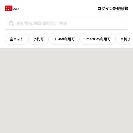
奈良県
天理市
石上町
地域選択で探す
ログイン
新規登録
空車あり
予約可
QT-net利用可
SmartPay利用可
車椅子