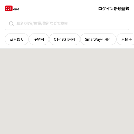
奈良県
天理市
萱生町
地域選択で探す
ログイン
新規登録
空車あり
予約可
QT-net利用可
SmartPay利用可
車椅子