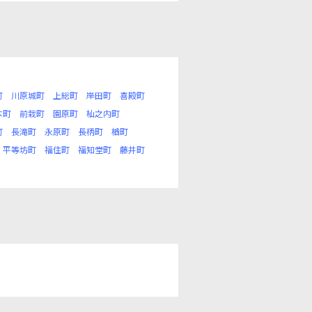
町
川原城町
上総町
岸田町
喜殿町
本町
前栽町
園原町
杣之内町
町
長滝町
永原町
長柄町
楢町
平等坊町
福住町
福知堂町
藤井町