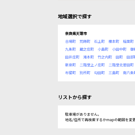
地域選択で探す
奈良県天理市
合場町
荒蒔町
石上町
櫟本町
稲葉町
九条町
蔵之庄町
小島町
小田中町
御
田井庄町
滝本町
竹之内町
田町
田部
新泉町
二階堂上ノ庄町
二階堂北菅田町
布留町
別所町
勾田町
三島町
南六条
リストから探す
駐車場がありません。
地名/住所で再検索するかmapの範囲を変