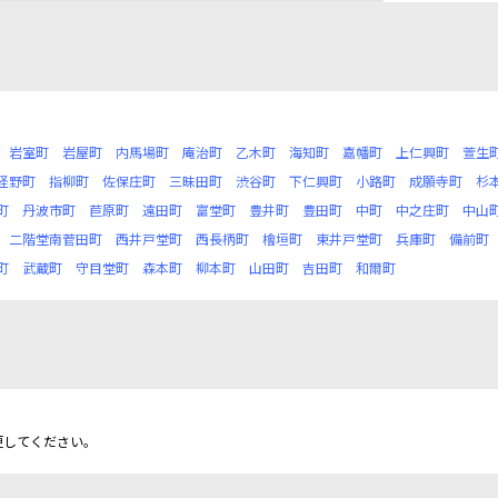
岩室町
岩屋町
内馬場町
庵治町
乙木町
海知町
嘉幡町
上仁興町
萱生
経野町
指柳町
佐保庄町
三昧田町
渋谷町
下仁興町
小路町
成願寺町
杉
町
丹波市町
苣原町
遠田町
富堂町
豊井町
豊田町
中町
中之庄町
中山
二階堂南菅田町
西井戸堂町
西長柄町
檜垣町
東井戸堂町
兵庫町
備前町
町
武蔵町
守目堂町
森本町
柳本町
山田町
吉田町
和爾町
更してください。