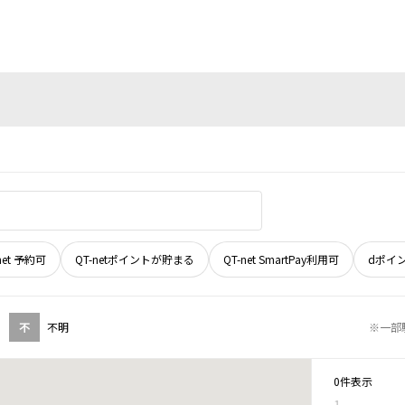
net 予約可
QT-netポイントが貯まる
QT-net SmartPay利用可
dポイ
不
不明
※一部
0件表示
1