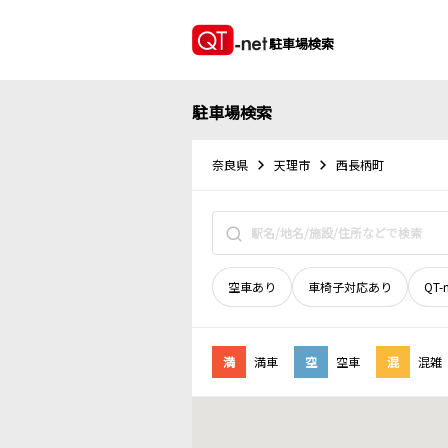
駐車場検索
駐車場検索
奈良県
天理市
西長柄町
空車あり
車椅子対応あり
QT-
満
満車
空
空車
混
混雑