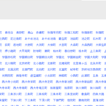
町
青垣台
青野町
青山
赤膚町
秋篠早月町
秋篠三和町
秋篠新町
秋篠町
辻西町
尼辻南町
あやめ池北
あやめ池南
藺生町
池田町
池之町
石木町
町
荻町
邑地町
大野町
大渕町
大保町
大宮町
大森町
大森西町
大柳生
町
押小路町
大平尾町
肘塚町
鵲町
柏木町
春日野町
桂木町
上三条町
学園赤松町
学園朝日町
学園朝日元町
学園北
学園新田町
学園大和町
学
町
北川端町
北京終町
北小路町
北新町
北椿尾町
北登美ヶ丘
北永井町
袋町
北風呂町
北御門町
北向町
北村町
北室町
紀寺町
京終地方西側町
光明院町
興隆寺町
虚空蔵町
小太郎町
神殿町
小西町
此瀬町
五条
五
西大寺小坊町
西大寺栄町
西大寺芝町
西大寺新池町
西大寺新田町
西大寺
大寺本町
西大寺南町
西大寺竜王町
阪新屋町
阪原町
狭川東町
狭川両町
栄町
三条添川町
三条町
三条桧町
三条本町
三条宮前町
敷島町
四条大路
柴屋町
下狭川町
下三条町
下深川町
下御門町
宿院町
勝南院町
菖蒲池町