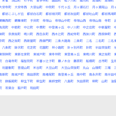
朱雀
須山町
杉ヶ町
誓多林町
園田町
杣ノ川町
雑司町
高畑町
高樋町
大安寺町
大安寺西
大慈仙町
中院町
千代ヶ丘
月ヶ瀬石打
月ヶ瀬尾山
月
都祁こぶしが丘
都祁白石町
都祁相河町
都祁友田町
都祁吐山町
都祁馬場
鶴舞西町
鶴舞東町
手貝町
帝塚山
帝塚山中町
帝塚山西
帝塚山南
寺町
鳥見町
中筋町
中辻町
中貫町
中登美ヶ丘
中ノ川町
中之庄町
中新屋町
保町
奈良阪町
鳴川町
西包永町
西木辻町
西紀寺町
西狭川町
西笹鉾町
京町
西之阪町
西新屋町
西御門町
二条大路南
二条町
二名
二名町
二名
八条町
鉢伏町
花芝町
花園町
林小路町
針ヶ別所町
針町
半田突抜町
東笹鉾町
東新在家町
東城戸町
東寺林町
東登美ヶ丘
東鳴川町
東之阪町
町
白毫寺町
福智院町
不審ヶ辻子町
藤ノ木台
藤原町
船橋町
古市町
生
坊屋敷町
菩提山町
米谷町
大豆山町
大豆山突抜町
丸山
山陵町
三碓
南新町
南城戸町
南田原町
南椿尾町
南登美ヶ丘
南中町
南永井町
南半田
町
餅飯殿町
柳生下町
柳生町
薬師堂町
八島町
矢田原町
柳町
山町
油
町
若葉台
脇戸町
和田町