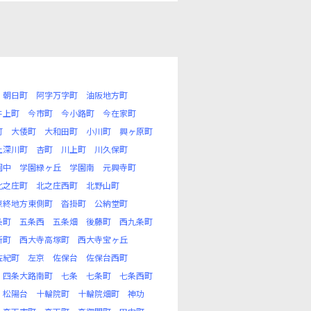
朝日町
阿字万字町
油阪地方町
井上町
今市町
今小路町
今在家町
町
大倭町
大和田町
小川町
興ヶ原町
上深川町
杏町
川上町
川久保町
園中
学園緑ヶ丘
学園南
元興寺町
北之庄町
北之庄西町
北野山町
京終地方東側町
沓掛町
公納堂町
条町
五条西
五条畑
後藤町
西九条町
新町
西大寺高塚町
西大寺宝ヶ丘
佐紀町
左京
佐保台
佐保台西町
四条大路南町
七条
七条町
七条西町
松陽台
十輪院町
十輪院畑町
神功