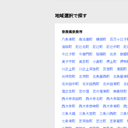
地域選択で探す
奈良県奈良市
六条東町
南法蓮町
横領町
百万ヶ辻子
油阪町
尼辻北町
尼辻町
尼辻中町
尼
今辻子町
今御門町
陰陽町
右京
歌姫
奥子守町
奥芝町
小倉町
押上町
押熊
川之上町
川之上突抜町
瓦堂町
漢国町
元林院町
北市町
北魚屋西町
北魚屋東
北半田中町
北半田西町
北半田東町
北
窪之庄町
恋の窪
恋の窪東町
興善院町
西大寺赤田町
西大寺北町
西大寺国見町
西大寺町
西大寺野神町
西大寺東町
西
三条大路
三条大宮町
三条川西町
三条
七条東町
芝突抜町
芝辻町
芝新屋町