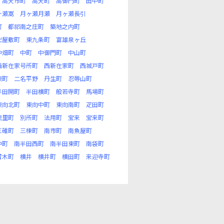
高天市町
高天町
高御門町
田中町
ヶ瀬嵩
月ヶ瀬月瀬
月ヶ瀬長引
町
都祁南之庄町
築地之内町
出屋敷町
東九条町
富雄泉ヶ丘
中畑町
中町
中御門町
中山町
西新在家号所町
西新在家町
西城戸町
東町
二名平野
丹生町
忍辱山町
半田開町
半田横町
般若寺町
馬場町
東向北町
東向中町
東向南町
疋田町
琉里町
別所町
法用町
宝来
宝来町
三碓町
三棟町
南市町
南魚屋町
中町
南半田西町
南半田東町
南袋町
留木町
横井
横井町
横田町
来迎寺町