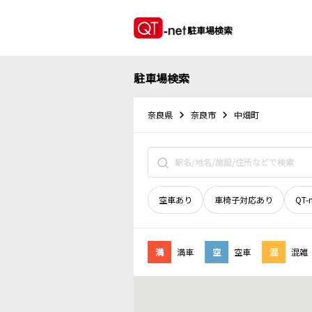
駐車場検索
駐車場検索
奈良県
奈良市
中畑町
空車あり
車椅子対応あり
QT-
満
満車
空
空車
混
混雑