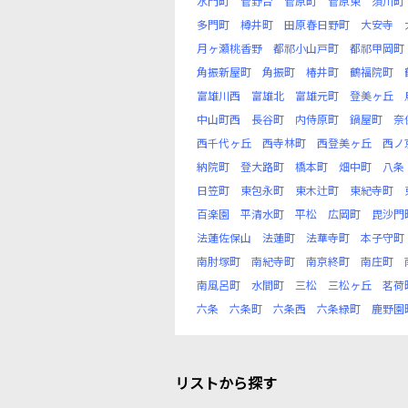
水門町
菅野台
菅原町
菅原東
須川町
多門町
樽井町
田原春日野町
大安寺
月ヶ瀬桃香野
都祁小山戸町
都祁甲岡町
角振新屋町
角振町
椿井町
鶴福院町
富雄川西
富雄北
富雄元町
登美ヶ丘
中山町西
長谷町
内侍原町
鍋屋町
奈
西千代ヶ丘
西寺林町
西登美ヶ丘
西ノ
納院町
登大路町
橋本町
畑中町
八条
日笠町
東包永町
東木辻町
東紀寺町
百楽園
平清水町
平松
広岡町
毘沙門
法蓮佐保山
法蓮町
法華寺町
本子守町
南肘塚町
南紀寺町
南京終町
南庄町
南風呂町
水間町
三松
三松ヶ丘
茗荷
六条
六条町
六条西
六条緑町
鹿野園
リストから探す