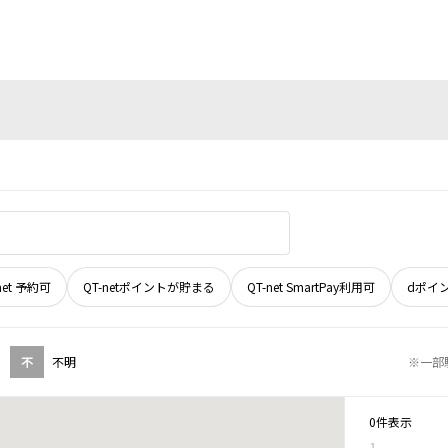
net 予約可
QT-netポイントが貯まる
QT-net SmartPay利用可
dポイ
不
不明
※一部
0件表示
1