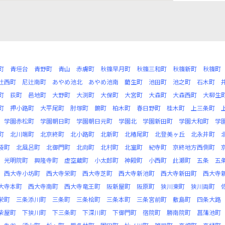
町
青垣台
青野町
青山
赤膚町
秋篠早月町
秋篠三和町
秋篠新町
秋篠町
辻西町
尼辻南町
あやめ池北
あやめ池南
藺生町
池田町
池之町
石木町
町
荻町
邑地町
大野町
大渕町
大保町
大宮町
大森町
大森西町
大柳生
町
押小路町
大平尾町
肘塚町
鵲町
柏木町
春日野町
桂木町
上三条町
学園赤松町
学園朝日町
学園朝日元町
学園北
学園新田町
学園大和町
学
町
北川端町
北京終町
北小路町
北新町
北椿尾町
北登美ヶ丘
北永井町
袋町
北風呂町
北御門町
北向町
北村町
北室町
紀寺町
京終地方西側町
光明院町
興隆寺町
虚空蔵町
小太郎町
神殿町
小西町
此瀬町
五条
五
西大寺小坊町
西大寺栄町
西大寺芝町
西大寺新池町
西大寺新田町
西大寺
大寺本町
西大寺南町
西大寺竜王町
阪新屋町
阪原町
狭川東町
狭川両町
栄町
三条添川町
三条町
三条桧町
三条本町
三条宮前町
敷島町
四条大路
柴屋町
下狭川町
下三条町
下深川町
下御門町
宿院町
勝南院町
菖蒲池町