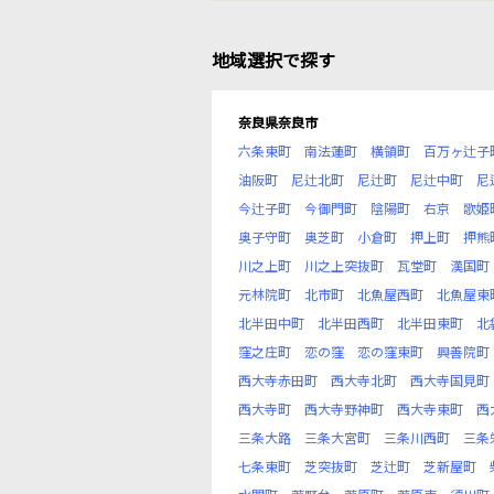
地域選択で探す
奈良県奈良市
六条東町
南法蓮町
横領町
百万ヶ辻子
油阪町
尼辻北町
尼辻町
尼辻中町
尼
今辻子町
今御門町
陰陽町
右京
歌姫
奥子守町
奥芝町
小倉町
押上町
押熊
川之上町
川之上突抜町
瓦堂町
漢国町
元林院町
北市町
北魚屋西町
北魚屋東
北半田中町
北半田西町
北半田東町
北
窪之庄町
恋の窪
恋の窪東町
興善院町
西大寺赤田町
西大寺北町
西大寺国見町
西大寺町
西大寺野神町
西大寺東町
西
三条大路
三条大宮町
三条川西町
三条
七条東町
芝突抜町
芝辻町
芝新屋町