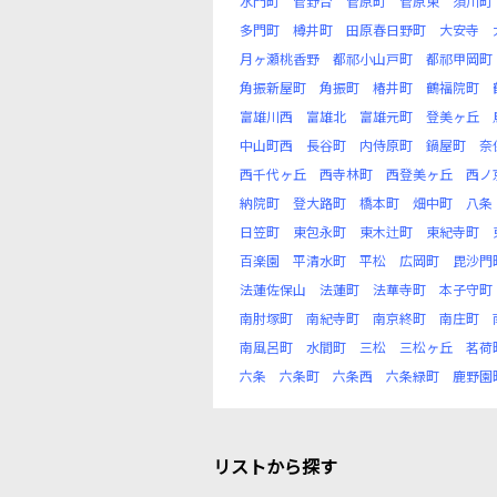
水門町
菅野台
菅原町
菅原東
須川町
多門町
樽井町
田原春日野町
大安寺
月ヶ瀬桃香野
都祁小山戸町
都祁甲岡町
角振新屋町
角振町
椿井町
鶴福院町
富雄川西
富雄北
富雄元町
登美ヶ丘
中山町西
長谷町
内侍原町
鍋屋町
奈
西千代ヶ丘
西寺林町
西登美ヶ丘
西ノ
納院町
登大路町
橋本町
畑中町
八条
日笠町
東包永町
東木辻町
東紀寺町
百楽園
平清水町
平松
広岡町
毘沙門
法蓮佐保山
法蓮町
法華寺町
本子守町
南肘塚町
南紀寺町
南京終町
南庄町
南風呂町
水間町
三松
三松ヶ丘
茗荷
六条
六条町
六条西
六条緑町
鹿野園
リストから探す