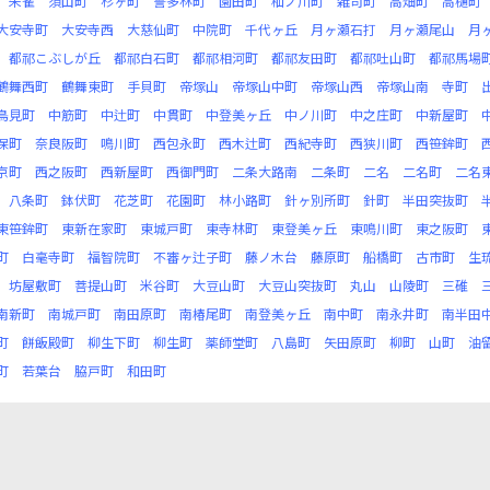
朱雀
須山町
杉ヶ町
誓多林町
園田町
杣ノ川町
雑司町
高畑町
高樋町
大安寺町
大安寺西
大慈仙町
中院町
千代ヶ丘
月ヶ瀬石打
月ヶ瀬尾山
月
都祁こぶしが丘
都祁白石町
都祁相河町
都祁友田町
都祁吐山町
都祁馬場
鶴舞西町
鶴舞東町
手貝町
帝塚山
帝塚山中町
帝塚山西
帝塚山南
寺町
鳥見町
中筋町
中辻町
中貫町
中登美ヶ丘
中ノ川町
中之庄町
中新屋町
保町
奈良阪町
鳴川町
西包永町
西木辻町
西紀寺町
西狭川町
西笹鉾町
京町
西之阪町
西新屋町
西御門町
二条大路南
二条町
二名
二名町
二名
八条町
鉢伏町
花芝町
花園町
林小路町
針ヶ別所町
針町
半田突抜町
東笹鉾町
東新在家町
東城戸町
東寺林町
東登美ヶ丘
東鳴川町
東之阪町
町
白毫寺町
福智院町
不審ヶ辻子町
藤ノ木台
藤原町
船橋町
古市町
生
坊屋敷町
菩提山町
米谷町
大豆山町
大豆山突抜町
丸山
山陵町
三碓
南新町
南城戸町
南田原町
南椿尾町
南登美ヶ丘
南中町
南永井町
南半田
町
餅飯殿町
柳生下町
柳生町
薬師堂町
八島町
矢田原町
柳町
山町
油
町
若葉台
脇戸町
和田町