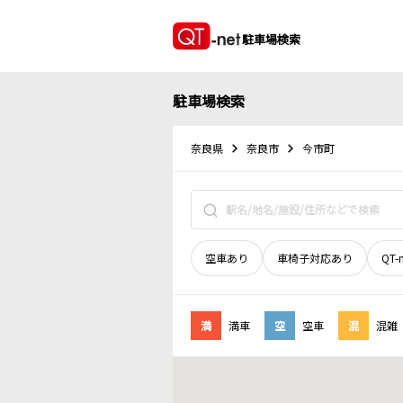
駐車場検索
駐車場検索
奈良県
奈良市
今市町
空車あり
車椅子対応あり
QT-
満
満車
空
空車
混
混雑