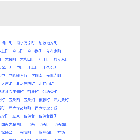
朝日町
阿字万字町
油阪地方町
井上町
今市町
今小路町
今在家町
町
大倭町
大和田町
小川町
興ヶ原町
上深川町
杏町
川上町
川久保町
園中
学園緑ヶ丘
学園南
元興寺町
北之庄町
北之庄西町
北野山町
京終地方東側町
沓掛町
公納堂町
条町
五条西
五条畑
後藤町
西九条町
新町
西大寺高塚町
西大寺宝ヶ丘
佐紀町
左京
佐保台
佐保台西町
四条大路南町
七条
七条町
七条西町
松陽台
十輪院町
十輪院畑町
神功