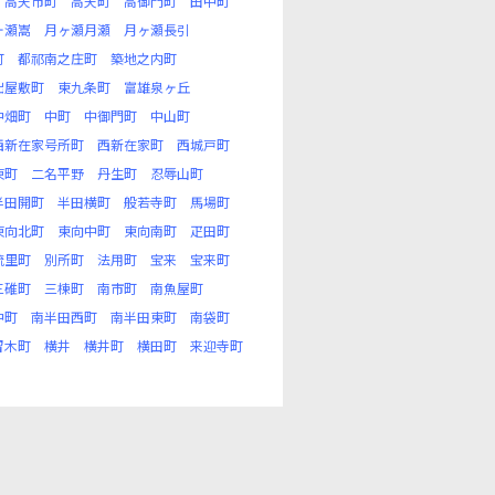
高天市町
高天町
高御門町
田中町
ヶ瀬嵩
月ヶ瀬月瀬
月ヶ瀬長引
町
都祁南之庄町
築地之内町
出屋敷町
東九条町
富雄泉ヶ丘
中畑町
中町
中御門町
中山町
西新在家号所町
西新在家町
西城戸町
東町
二名平野
丹生町
忍辱山町
半田開町
半田横町
般若寺町
馬場町
東向北町
東向中町
東向南町
疋田町
琉里町
別所町
法用町
宝来
宝来町
三碓町
三棟町
南市町
南魚屋町
中町
南半田西町
南半田東町
南袋町
留木町
横井
横井町
横田町
来迎寺町