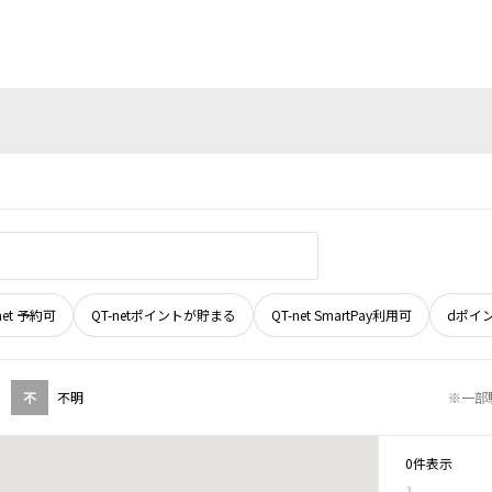
net 予約可
QT-netポイントが貯まる
QT-net SmartPay利用可
dポイ
不
不明
※一部
0件表示
1