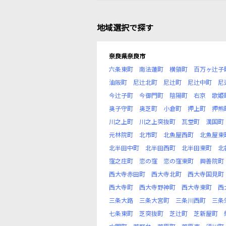
地域選択で探す
奈良県奈良市
六条東町
南法蓮町
横領町
百万ヶ辻子
油阪町
尼辻北町
尼辻町
尼辻中町
尼
今辻子町
今御門町
陰陽町
右京
歌姫
奥子守町
奥芝町
小倉町
押上町
押熊
川之上町
川之上突抜町
瓦堂町
漢国町
元林院町
北市町
北魚屋西町
北魚屋東
北半田中町
北半田西町
北半田東町
北
窪之庄町
恋の窪
恋の窪東町
興善院町
西大寺赤田町
西大寺北町
西大寺国見町
西大寺町
西大寺野神町
西大寺東町
西
三条大路
三条大宮町
三条川西町
三条
七条東町
芝突抜町
芝辻町
芝新屋町