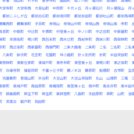
朱雀
須山町
杉ヶ町
誓多林町
園田町
杣ノ川町
雑司町
高畑町
高樋町
大安寺町
大安寺西
大慈仙町
中院町
千代ヶ丘
月ヶ瀬石打
月ヶ瀬尾山
月
都祁こぶしが丘
都祁白石町
都祁相河町
都祁友田町
都祁吐山町
都祁馬場
鶴舞西町
鶴舞東町
手貝町
帝塚山
帝塚山中町
帝塚山西
帝塚山南
寺町
鳥見町
中筋町
中辻町
中貫町
中登美ヶ丘
中ノ川町
中之庄町
中新屋町
保町
奈良阪町
鳴川町
西包永町
西木辻町
西紀寺町
西狭川町
西笹鉾町
京町
西之阪町
西新屋町
西御門町
二条大路南
二条町
二名
二名町
二名
八条町
鉢伏町
花芝町
花園町
林小路町
針ヶ別所町
針町
半田突抜町
東笹鉾町
東新在家町
東城戸町
東寺林町
東登美ヶ丘
東鳴川町
東之阪町
町
白毫寺町
福智院町
不審ヶ辻子町
藤ノ木台
藤原町
船橋町
古市町
生
坊屋敷町
菩提山町
米谷町
大豆山町
大豆山突抜町
丸山
山陵町
三碓
南新町
南城戸町
南田原町
南椿尾町
南登美ヶ丘
南中町
南永井町
南半田
町
餅飯殿町
柳生下町
柳生町
薬師堂町
八島町
矢田原町
柳町
山町
油
町
若葉台
脇戸町
和田町