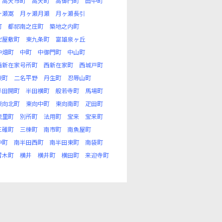
高天市町
高天町
高御門町
田中町
ヶ瀬嵩
月ヶ瀬月瀬
月ヶ瀬長引
町
都祁南之庄町
築地之内町
出屋敷町
東九条町
富雄泉ヶ丘
中畑町
中町
中御門町
中山町
西新在家号所町
西新在家町
西城戸町
東町
二名平野
丹生町
忍辱山町
半田開町
半田横町
般若寺町
馬場町
東向北町
東向中町
東向南町
疋田町
琉里町
別所町
法用町
宝来
宝来町
三碓町
三棟町
南市町
南魚屋町
中町
南半田西町
南半田東町
南袋町
留木町
横井
横井町
横田町
来迎寺町