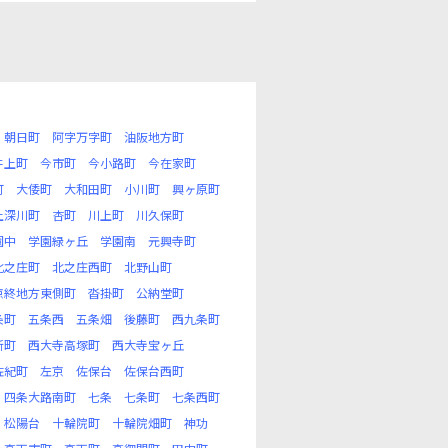
朝日町
阿字万字町
油阪地方町
井上町
今市町
今小路町
今在家町
町
大倭町
大和田町
小川町
興ヶ原町
上深川町
杏町
川上町
川久保町
園中
学園緑ヶ丘
学園南
元興寺町
北之庄町
北之庄西町
北野山町
京終地方東側町
沓掛町
公納堂町
条町
五条西
五条畑
後藤町
西九条町
新町
西大寺高塚町
西大寺宝ヶ丘
佐紀町
左京
佐保台
佐保台西町
四条大路南町
七条
七条町
七条西町
松陽台
十輪院町
十輪院畑町
神功