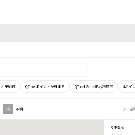
net 予約可
QT-netポイントが貯まる
QT-net SmartPay利用可
dポイ
不
不明
※一部
0件表示
1