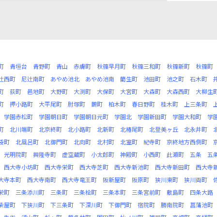
町
青垣台
青野町
青山
赤膚町
秋篠早月町
秋篠三和町
秋篠新町
秋篠町
辻西町
尼辻南町
あやめ池北
あやめ池南
藺生町
池田町
池之町
石木町
町
荻町
邑地町
大野町
大渕町
大保町
大宮町
大森町
大森西町
大柳生
町
押小路町
大平尾町
肘塚町
鵲町
柏木町
春日野町
桂木町
上三条町
学園赤松町
学園朝日町
学園朝日元町
学園北
学園新田町
学園大和町
学
町
北川端町
北京終町
北小路町
北新町
北椿尾町
北登美ヶ丘
北永井町
袋町
北風呂町
北御門町
北向町
北村町
北室町
紀寺町
京終地方西側町
光明院町
興隆寺町
虚空蔵町
小太郎町
神殿町
小西町
此瀬町
五条
五
西大寺小坊町
西大寺栄町
西大寺芝町
西大寺新池町
西大寺新田町
西大寺
大寺本町
西大寺南町
西大寺竜王町
阪新屋町
阪原町
狭川東町
狭川両町
栄町
三条添川町
三条町
三条桧町
三条本町
三条宮前町
敷島町
四条大路
柴屋町
下狭川町
下三条町
下深川町
下御門町
宿院町
勝南院町
菖蒲池町