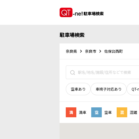
駐車場検索
駐車場検索
奈良県
奈良市
佐保台西町
空車あり
車椅子対応あり
QT-
満
満車
空
空車
混
混雑