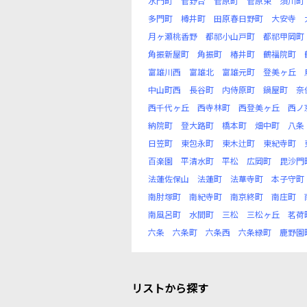
水門町
菅野台
菅原町
菅原東
須川町
多門町
樽井町
田原春日野町
大安寺
月ヶ瀬桃香野
都祁小山戸町
都祁甲岡町
角振新屋町
角振町
椿井町
鶴福院町
富雄川西
富雄北
富雄元町
登美ヶ丘
中山町西
長谷町
内侍原町
鍋屋町
奈
西千代ヶ丘
西寺林町
西登美ヶ丘
西ノ
納院町
登大路町
橋本町
畑中町
八条
日笠町
東包永町
東木辻町
東紀寺町
百楽園
平清水町
平松
広岡町
毘沙門
法蓮佐保山
法蓮町
法華寺町
本子守町
南肘塚町
南紀寺町
南京終町
南庄町
南風呂町
水間町
三松
三松ヶ丘
茗荷
六条
六条町
六条西
六条緑町
鹿野園
リストから探す