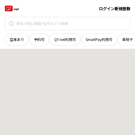
奈良県
奈良市
六条西
地域選択で探す
ログイン
新規登録
空車あり
予約可
QT-net利用可
SmartPay利用可
車椅子