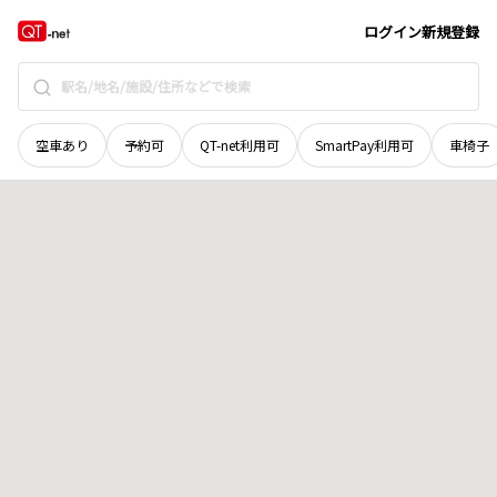
奈良県
奈良市
別所町
地域選択で探す
ログイン
新規登録
空車あり
予約可
QT-net利用可
SmartPay利用可
車椅子