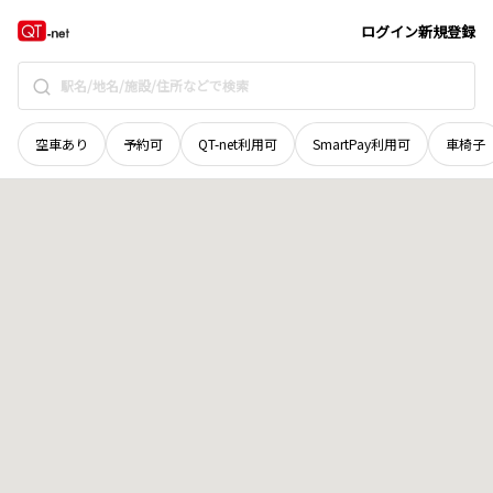
奈良県
奈良市
北之庄西町
地域選択で探す
ログイン
新規登録
空車あり
予約可
QT-net利用可
SmartPay利用可
車椅子