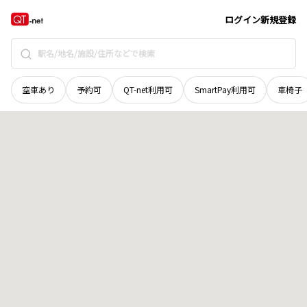
奈良県
奈良市
学園大和町
地域選択で探す
ログイン
新規登録
空車あり
予約可
QT-net利用可
SmartPay利用可
車椅子