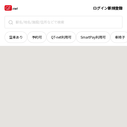
奈良県
奈良市
宝来
地域選択で探す
ログイン
新規登録
空車あり
予約可
QT-net利用可
SmartPay利用可
車椅子