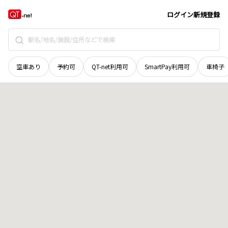
奈良県
奈良市
山陵町
地域選択で探す
ログイン
新規登録
空車あり
予約可
QT-net利用可
SmartPay利用可
車椅子