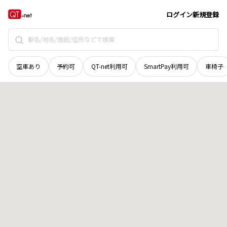
奈良県
奈良市
東之阪町
地域選択で探す
ログイン
新規登録
空車あり
予約可
QT-net利用可
SmartPay利用可
車椅子