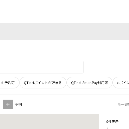
net 予約可
QT-netポイントが貯まる
QT-net SmartPay利用可
dポイ
不
不明
※一部
0件表示
1