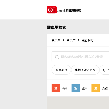
駐車場検索
駐車場検索
奈良県
奈良市
東包永町
空車あり
車椅子対応あり
QT-
満
満車
空
空車
混
混雑