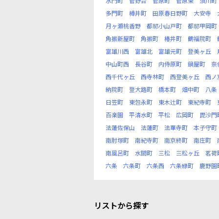
水門町
菅野台
菅原町
菅原東
須川町
多門町
樽井町
田原春日野町
大安寺
月ヶ瀬桃香野
都祁小山戸町
都祁甲岡町
角振新屋町
角振町
椿井町
鶴福院町
富雄川西
富雄北
富雄元町
登美ヶ丘
中山町西
長谷町
内侍原町
鍋屋町
奈
西千代ヶ丘
西寺林町
西登美ヶ丘
西ノ
納院町
登大路町
橋本町
畑中町
八条
日笠町
東包永町
東木辻町
東紀寺町
百楽園
平清水町
平松
広岡町
毘沙門
法蓮佐保山
法蓮町
法華寺町
本子守町
南肘塚町
南紀寺町
南京終町
南庄町
南風呂町
水間町
三松
三松ヶ丘
茗荷
六条
六条町
六条西
六条緑町
鹿野園
リストから探す