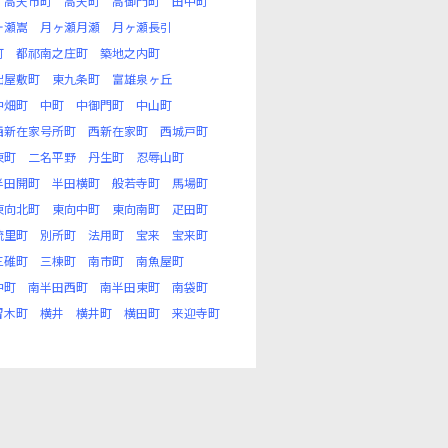
高天市町
高天町
高御門町
田中町
ヶ瀬嵩
月ヶ瀬月瀬
月ヶ瀬長引
町
都祁南之庄町
築地之内町
出屋敷町
東九条町
富雄泉ヶ丘
中畑町
中町
中御門町
中山町
西新在家号所町
西新在家町
西城戸町
東町
二名平野
丹生町
忍辱山町
半田開町
半田横町
般若寺町
馬場町
東向北町
東向中町
東向南町
疋田町
琉里町
別所町
法用町
宝来
宝来町
三碓町
三棟町
南市町
南魚屋町
中町
南半田西町
南半田東町
南袋町
留木町
横井
横井町
横田町
来迎寺町