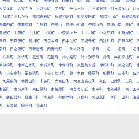
朱雀
須山町
杉ヶ町
誓多林町
園田町
杣ノ川町
雑司町
高畑町
高樋町
大安寺町
大安寺西
大慈仙町
中院町
千代ヶ丘
月ヶ瀬石打
月ヶ瀬尾山
月
都祁こぶしが丘
都祁白石町
都祁相河町
都祁友田町
都祁吐山町
都祁馬場
鶴舞西町
鶴舞東町
手貝町
帝塚山
帝塚山中町
帝塚山西
帝塚山南
寺町
鳥見町
中筋町
中辻町
中貫町
中登美ヶ丘
中ノ川町
中之庄町
中新屋町
保町
奈良阪町
鳴川町
西包永町
西木辻町
西紀寺町
西狭川町
西笹鉾町
京町
西之阪町
西新屋町
西御門町
二条大路南
二条町
二名
二名町
二名
八条町
鉢伏町
花芝町
花園町
林小路町
針ヶ別所町
針町
半田突抜町
東笹鉾町
東新在家町
東城戸町
東寺林町
東登美ヶ丘
東鳴川町
東之阪町
町
白毫寺町
福智院町
不審ヶ辻子町
藤ノ木台
藤原町
船橋町
古市町
生
坊屋敷町
菩提山町
米谷町
大豆山町
大豆山突抜町
丸山
山陵町
三碓
南新町
南城戸町
南田原町
南椿尾町
南登美ヶ丘
南中町
南永井町
南半田
町
餅飯殿町
柳生下町
柳生町
薬師堂町
八島町
矢田原町
柳町
山町
油
町
若葉台
脇戸町
和田町