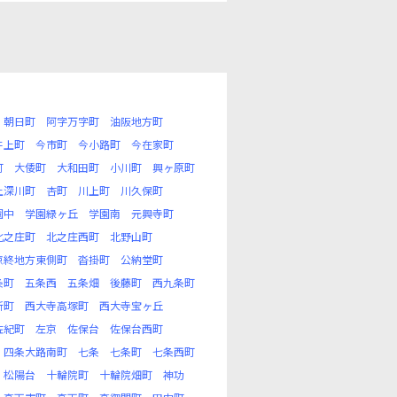
朝日町
阿字万字町
油阪地方町
井上町
今市町
今小路町
今在家町
町
大倭町
大和田町
小川町
興ヶ原町
上深川町
杏町
川上町
川久保町
園中
学園緑ヶ丘
学園南
元興寺町
北之庄町
北之庄西町
北野山町
京終地方東側町
沓掛町
公納堂町
条町
五条西
五条畑
後藤町
西九条町
新町
西大寺高塚町
西大寺宝ヶ丘
佐紀町
左京
佐保台
佐保台西町
四条大路南町
七条
七条町
七条西町
松陽台
十輪院町
十輪院畑町
神功