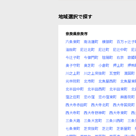
地域選択で探す
奈良県奈良市
六条東町
南法蓮町
横領町
百万ヶ辻子
油阪町
尼辻北町
尼辻町
尼辻中町
尼
今辻子町
今御門町
陰陽町
右京
歌姫
奥子守町
奥芝町
小倉町
押上町
押熊
川之上町
川之上突抜町
瓦堂町
漢国町
元林院町
北市町
北魚屋西町
北魚屋東
北半田中町
北半田西町
北半田東町
北
窪之庄町
恋の窪
恋の窪東町
興善院町
西大寺赤田町
西大寺北町
西大寺国見町
西大寺町
西大寺野神町
西大寺東町
西
三条大路
三条大宮町
三条川西町
三条
七条東町
芝突抜町
芝辻町
芝新屋町