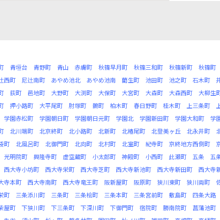
町
青垣台
青野町
青山
赤膚町
秋篠早月町
秋篠三和町
秋篠新町
秋篠町
辻西町
尼辻南町
あやめ池北
あやめ池南
藺生町
池田町
池之町
石木町
町
荻町
邑地町
大野町
大渕町
大保町
大宮町
大森町
大森西町
大柳生
町
押小路町
大平尾町
肘塚町
鵲町
柏木町
春日野町
桂木町
上三条町
学園赤松町
学園朝日町
学園朝日元町
学園北
学園新田町
学園大和町
学
町
北川端町
北京終町
北小路町
北新町
北椿尾町
北登美ヶ丘
北永井町
袋町
北風呂町
北御門町
北向町
北村町
北室町
紀寺町
京終地方西側町
光明院町
興隆寺町
虚空蔵町
小太郎町
神殿町
小西町
此瀬町
五条
五
西大寺小坊町
西大寺栄町
西大寺芝町
西大寺新池町
西大寺新田町
西大寺
大寺本町
西大寺南町
西大寺竜王町
阪新屋町
阪原町
狭川東町
狭川両町
栄町
三条添川町
三条町
三条桧町
三条本町
三条宮前町
敷島町
四条大路
柴屋町
下狭川町
下三条町
下深川町
下御門町
宿院町
勝南院町
菖蒲池町