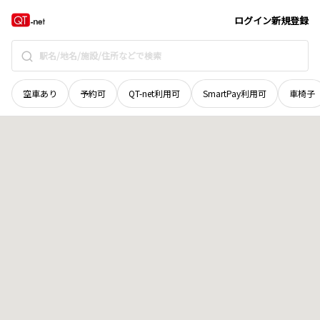
奈良県
奈良市
松陽台
地域選択で探す
ログイン
新規登録
空車あり
予約可
QT-net利用可
SmartPay利用可
車椅子