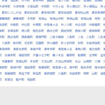
朱雀
須山町
杉ヶ町
誓多林町
園田町
杣ノ川町
雑司町
高畑町
高樋町
大安寺町
大安寺西
大慈仙町
中院町
千代ヶ丘
月ヶ瀬石打
月ヶ瀬尾山
月
都祁こぶしが丘
都祁白石町
都祁相河町
都祁友田町
都祁吐山町
都祁馬場
鶴舞西町
鶴舞東町
手貝町
帝塚山
帝塚山中町
帝塚山西
帝塚山南
寺町
鳥見町
中筋町
中辻町
中貫町
中登美ヶ丘
中ノ川町
中之庄町
中新屋町
保町
奈良阪町
鳴川町
西包永町
西木辻町
西紀寺町
西狭川町
西笹鉾町
京町
西之阪町
西新屋町
西御門町
二条大路南
二条町
二名
二名町
二名
八条町
鉢伏町
花芝町
花園町
林小路町
針ヶ別所町
針町
半田突抜町
東笹鉾町
東新在家町
東城戸町
東寺林町
東登美ヶ丘
東鳴川町
東之阪町
町
白毫寺町
福智院町
不審ヶ辻子町
藤ノ木台
藤原町
船橋町
古市町
生
坊屋敷町
菩提山町
米谷町
大豆山町
大豆山突抜町
丸山
山陵町
三碓
南新町
南城戸町
南田原町
南椿尾町
南登美ヶ丘
南中町
南永井町
南半田
町
餅飯殿町
柳生下町
柳生町
薬師堂町
八島町
矢田原町
柳町
山町
油
町
若葉台
脇戸町
和田町