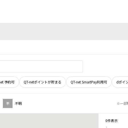
net 予約可
QT-netポイントが貯まる
QT-net SmartPay利用可
dポイ
不
不明
※一部
0件表示
1