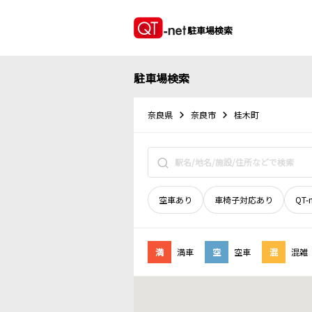
駐車場検索
駐車場検索
奈良県
奈良市
桂木町
空車あり
車椅子対応あり
QT-
満
満車
空
空車
混
混雑