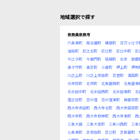
地域選択で探す
奈良県奈良市
六条東町
南法蓮町
横領町
百万ヶ辻子
油阪町
尼辻北町
尼辻町
尼辻中町
尼
今辻子町
今御門町
陰陽町
右京
歌姫
奥子守町
奥芝町
小倉町
押上町
押熊
川之上町
川之上突抜町
瓦堂町
漢国町
元林院町
北市町
北魚屋西町
北魚屋東
北半田中町
北半田西町
北半田東町
北
窪之庄町
恋の窪
恋の窪東町
興善院町
西大寺赤田町
西大寺北町
西大寺国見町
西大寺町
西大寺野神町
西大寺東町
西
三条大路
三条大宮町
三条川西町
三条
七条東町
芝突抜町
芝辻町
芝新屋町