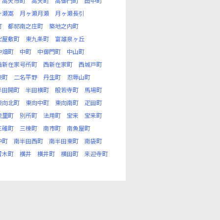
高天市町
高天町
高御門町
田中町
ヶ瀬嵩
月ヶ瀬月瀬
月ヶ瀬長引
町
都祁南之庄町
築地之内町
出屋敷町
東九条町
富雄泉ヶ丘
中畑町
中町
中御門町
中山町
西新在家号所町
西新在家町
西城戸町
東町
二名平野
丹生町
忍辱山町
半田開町
半田横町
般若寺町
馬場町
東向北町
東向中町
東向南町
疋田町
琉里町
別所町
法用町
宝来
宝来町
三碓町
三棟町
南市町
南魚屋町
中町
南半田西町
南半田東町
南袋町
留木町
横井
横井町
横田町
来迎寺町