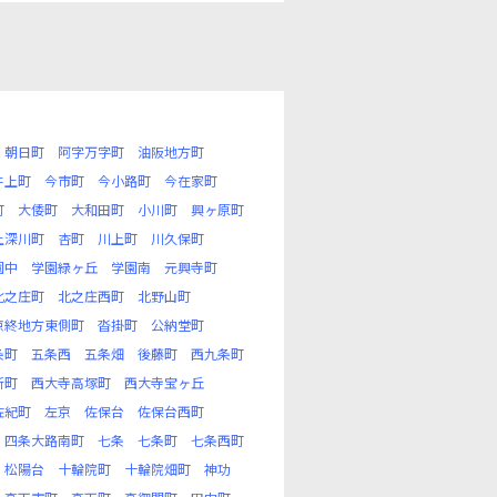
朝日町
阿字万字町
油阪地方町
井上町
今市町
今小路町
今在家町
町
大倭町
大和田町
小川町
興ヶ原町
上深川町
杏町
川上町
川久保町
園中
学園緑ヶ丘
学園南
元興寺町
北之庄町
北之庄西町
北野山町
京終地方東側町
沓掛町
公納堂町
条町
五条西
五条畑
後藤町
西九条町
新町
西大寺高塚町
西大寺宝ヶ丘
佐紀町
左京
佐保台
佐保台西町
四条大路南町
七条
七条町
七条西町
松陽台
十輪院町
十輪院畑町
神功