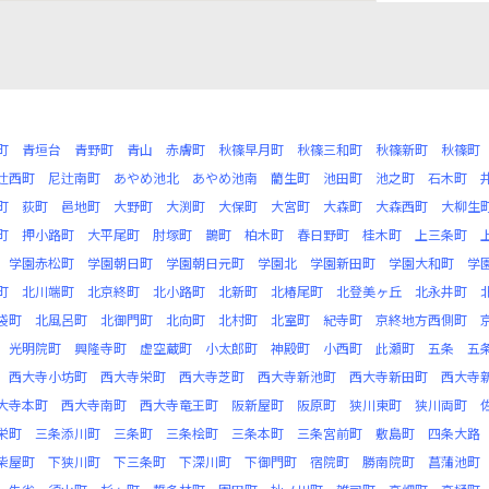
町
青垣台
青野町
青山
赤膚町
秋篠早月町
秋篠三和町
秋篠新町
秋篠町
辻西町
尼辻南町
あやめ池北
あやめ池南
藺生町
池田町
池之町
石木町
町
荻町
邑地町
大野町
大渕町
大保町
大宮町
大森町
大森西町
大柳生
町
押小路町
大平尾町
肘塚町
鵲町
柏木町
春日野町
桂木町
上三条町
学園赤松町
学園朝日町
学園朝日元町
学園北
学園新田町
学園大和町
学
町
北川端町
北京終町
北小路町
北新町
北椿尾町
北登美ヶ丘
北永井町
袋町
北風呂町
北御門町
北向町
北村町
北室町
紀寺町
京終地方西側町
光明院町
興隆寺町
虚空蔵町
小太郎町
神殿町
小西町
此瀬町
五条
五
西大寺小坊町
西大寺栄町
西大寺芝町
西大寺新池町
西大寺新田町
西大寺
大寺本町
西大寺南町
西大寺竜王町
阪新屋町
阪原町
狭川東町
狭川両町
栄町
三条添川町
三条町
三条桧町
三条本町
三条宮前町
敷島町
四条大路
柴屋町
下狭川町
下三条町
下深川町
下御門町
宿院町
勝南院町
菖蒲池町