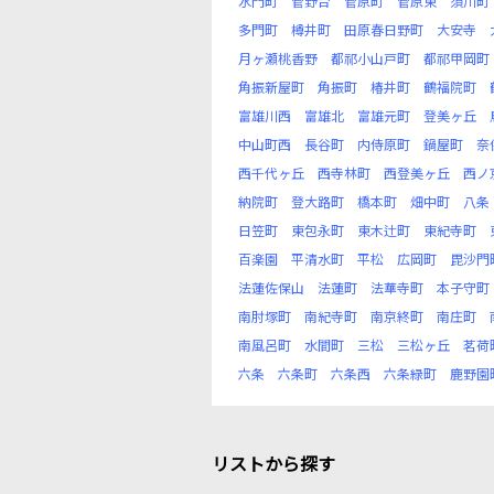
水門町
菅野台
菅原町
菅原東
須川町
多門町
樽井町
田原春日野町
大安寺
月ヶ瀬桃香野
都祁小山戸町
都祁甲岡町
角振新屋町
角振町
椿井町
鶴福院町
富雄川西
富雄北
富雄元町
登美ヶ丘
中山町西
長谷町
内侍原町
鍋屋町
奈
西千代ヶ丘
西寺林町
西登美ヶ丘
西ノ
納院町
登大路町
橋本町
畑中町
八条
日笠町
東包永町
東木辻町
東紀寺町
百楽園
平清水町
平松
広岡町
毘沙門
法蓮佐保山
法蓮町
法華寺町
本子守町
南肘塚町
南紀寺町
南京終町
南庄町
南風呂町
水間町
三松
三松ヶ丘
茗荷
六条
六条町
六条西
六条緑町
鹿野園
リストから探す