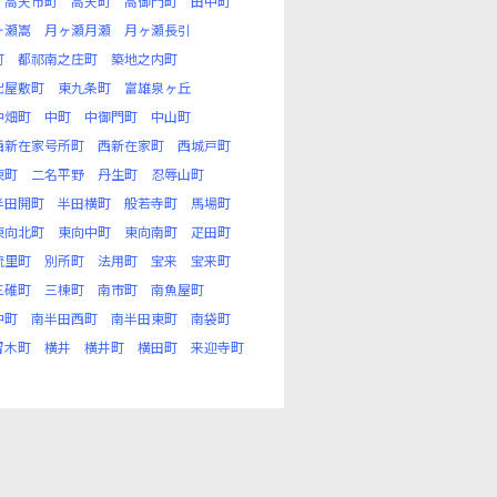
高天市町
高天町
高御門町
田中町
ヶ瀬嵩
月ヶ瀬月瀬
月ヶ瀬長引
町
都祁南之庄町
築地之内町
出屋敷町
東九条町
富雄泉ヶ丘
中畑町
中町
中御門町
中山町
西新在家号所町
西新在家町
西城戸町
東町
二名平野
丹生町
忍辱山町
半田開町
半田横町
般若寺町
馬場町
東向北町
東向中町
東向南町
疋田町
琉里町
別所町
法用町
宝来
宝来町
三碓町
三棟町
南市町
南魚屋町
中町
南半田西町
南半田東町
南袋町
留木町
横井
横井町
横田町
来迎寺町