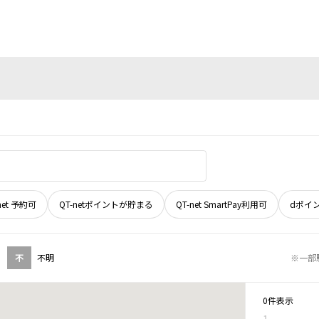
net 予約可
QT-netポイントが貯まる
QT-net SmartPay利用可
dポイ
不
不明
※一部
0件表示
1