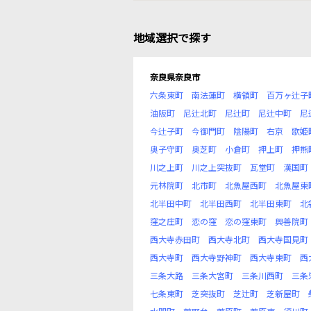
地域選択で探す
奈良県奈良市
六条東町
南法蓮町
横領町
百万ヶ辻子
油阪町
尼辻北町
尼辻町
尼辻中町
尼
今辻子町
今御門町
陰陽町
右京
歌姫
奥子守町
奥芝町
小倉町
押上町
押熊
川之上町
川之上突抜町
瓦堂町
漢国町
元林院町
北市町
北魚屋西町
北魚屋東
北半田中町
北半田西町
北半田東町
北
窪之庄町
恋の窪
恋の窪東町
興善院町
西大寺赤田町
西大寺北町
西大寺国見町
西大寺町
西大寺野神町
西大寺東町
西
三条大路
三条大宮町
三条川西町
三条
七条東町
芝突抜町
芝辻町
芝新屋町