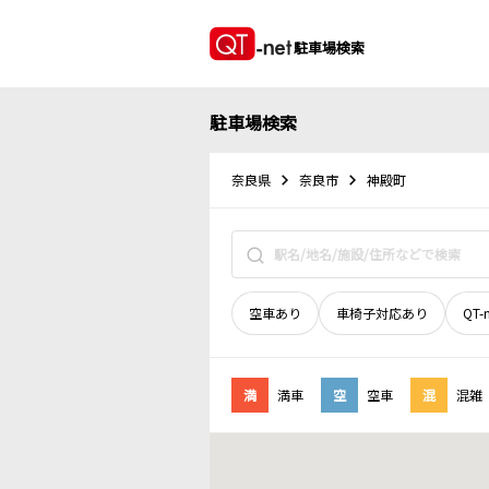
駐車場検索
駐車場検索
奈良県
奈良市
神殿町
空車あり
車椅子対応あり
QT-
満
満車
空
空車
混
混雑