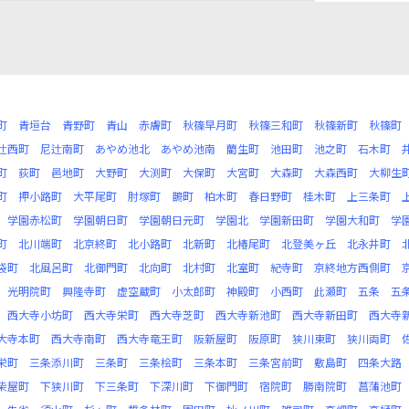
町
青垣台
青野町
青山
赤膚町
秋篠早月町
秋篠三和町
秋篠新町
秋篠町
辻西町
尼辻南町
あやめ池北
あやめ池南
藺生町
池田町
池之町
石木町
町
荻町
邑地町
大野町
大渕町
大保町
大宮町
大森町
大森西町
大柳生
町
押小路町
大平尾町
肘塚町
鵲町
柏木町
春日野町
桂木町
上三条町
学園赤松町
学園朝日町
学園朝日元町
学園北
学園新田町
学園大和町
学
町
北川端町
北京終町
北小路町
北新町
北椿尾町
北登美ヶ丘
北永井町
袋町
北風呂町
北御門町
北向町
北村町
北室町
紀寺町
京終地方西側町
光明院町
興隆寺町
虚空蔵町
小太郎町
神殿町
小西町
此瀬町
五条
五
西大寺小坊町
西大寺栄町
西大寺芝町
西大寺新池町
西大寺新田町
西大寺
大寺本町
西大寺南町
西大寺竜王町
阪新屋町
阪原町
狭川東町
狭川両町
栄町
三条添川町
三条町
三条桧町
三条本町
三条宮前町
敷島町
四条大路
柴屋町
下狭川町
下三条町
下深川町
下御門町
宿院町
勝南院町
菖蒲池町