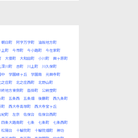
朝日町
阿字万字町
油阪地方町
井上町
今市町
今小路町
今在家町
町
大倭町
大和田町
小川町
興ヶ原町
上深川町
杏町
川上町
川久保町
園中
学園緑ヶ丘
学園南
元興寺町
北之庄町
北之庄西町
北野山町
京終地方東側町
沓掛町
公納堂町
条町
五条西
五条畑
後藤町
西九条町
新町
西大寺高塚町
西大寺宝ヶ丘
佐紀町
左京
佐保台
佐保台西町
四条大路南町
七条
七条町
七条西町
松陽台
十輪院町
十輪院畑町
神功