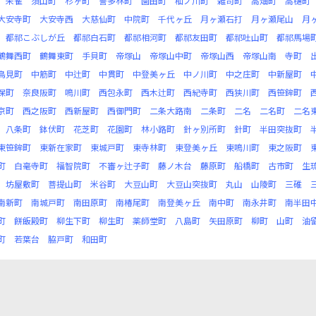
朱雀
須山町
杉ヶ町
誓多林町
園田町
杣ノ川町
雑司町
高畑町
高樋町
大安寺町
大安寺西
大慈仙町
中院町
千代ヶ丘
月ヶ瀬石打
月ヶ瀬尾山
月
都祁こぶしが丘
都祁白石町
都祁相河町
都祁友田町
都祁吐山町
都祁馬場
鶴舞西町
鶴舞東町
手貝町
帝塚山
帝塚山中町
帝塚山西
帝塚山南
寺町
鳥見町
中筋町
中辻町
中貫町
中登美ヶ丘
中ノ川町
中之庄町
中新屋町
保町
奈良阪町
鳴川町
西包永町
西木辻町
西紀寺町
西狭川町
西笹鉾町
京町
西之阪町
西新屋町
西御門町
二条大路南
二条町
二名
二名町
二名
八条町
鉢伏町
花芝町
花園町
林小路町
針ヶ別所町
針町
半田突抜町
東笹鉾町
東新在家町
東城戸町
東寺林町
東登美ヶ丘
東鳴川町
東之阪町
町
白毫寺町
福智院町
不審ヶ辻子町
藤ノ木台
藤原町
船橋町
古市町
生
坊屋敷町
菩提山町
米谷町
大豆山町
大豆山突抜町
丸山
山陵町
三碓
南新町
南城戸町
南田原町
南椿尾町
南登美ヶ丘
南中町
南永井町
南半田
町
餅飯殿町
柳生下町
柳生町
薬師堂町
八島町
矢田原町
柳町
山町
油
町
若葉台
脇戸町
和田町