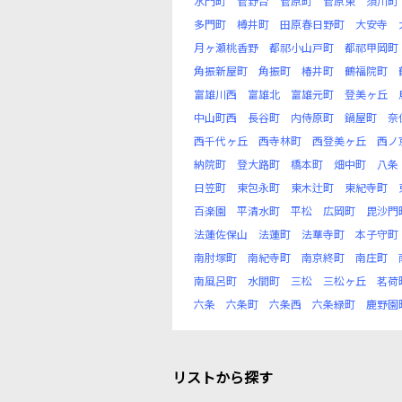
水門町
菅野台
菅原町
菅原東
須川町
多門町
樽井町
田原春日野町
大安寺
月ヶ瀬桃香野
都祁小山戸町
都祁甲岡町
角振新屋町
角振町
椿井町
鶴福院町
富雄川西
富雄北
富雄元町
登美ヶ丘
中山町西
長谷町
内侍原町
鍋屋町
奈
西千代ヶ丘
西寺林町
西登美ヶ丘
西ノ
納院町
登大路町
橋本町
畑中町
八条
日笠町
東包永町
東木辻町
東紀寺町
百楽園
平清水町
平松
広岡町
毘沙門
法蓮佐保山
法蓮町
法華寺町
本子守町
南肘塚町
南紀寺町
南京終町
南庄町
南風呂町
水間町
三松
三松ヶ丘
茗荷
六条
六条町
六条西
六条緑町
鹿野園
リストから探す