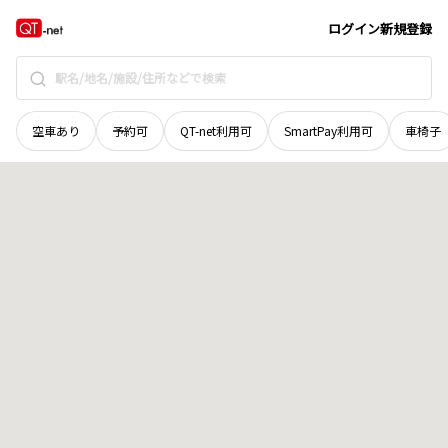
奈良県
奈良市
鉢伏町
地域選択で探す
ログイン
新規登録
空車あり
予約可
QT-net利用可
SmartPay利用可
車椅子