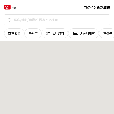
奈良県
奈良市
須川町
地域選択で探す
ログイン
新規登録
空車あり
予約可
QT-net利用可
SmartPay利用可
車椅子