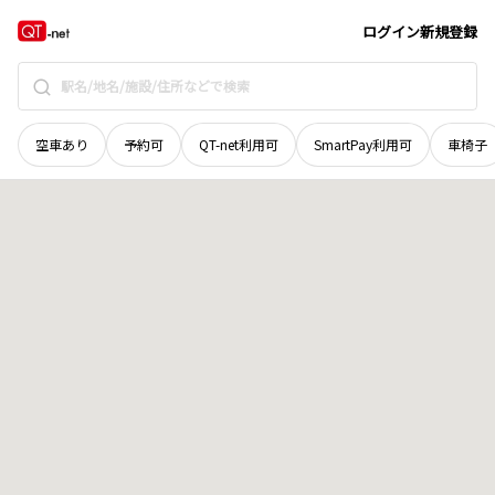
奈良県
宇陀市
菟田野下芳野
地域選択で探す
ログイン
新規登録
空車あり
予約可
QT-net利用可
SmartPay利用可
車椅子