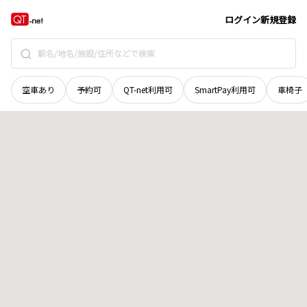
奈良県
宇陀郡曽爾村
大字小長尾
地域選択で探す
ログイン
新規登録
空車あり
予約可
QT-net利用可
SmartPay利用可
車椅子