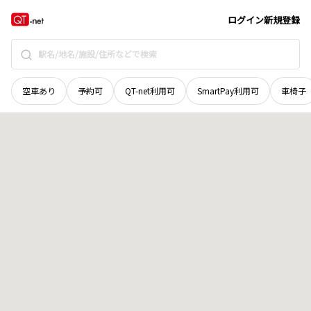
奈良県
山辺郡山添村
大字遅瀬
地域選択で探す
ログイン
新規登録
空車あり
予約可
QT-net利用可
SmartPay利用可
車椅子