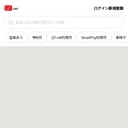
奈良県
山辺郡山添村
大字鵜山
地域選択で探す
ログイン
新規登録
空車あり
予約可
QT-net利用可
SmartPay利用可
車椅子