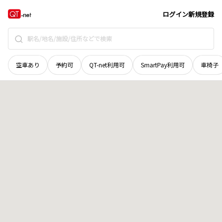
奈良県
御所市
大字今城
地域選択で探す
ログイン
新規登録
空車あり
予約可
QT-net利用可
SmartPay利用可
車椅子