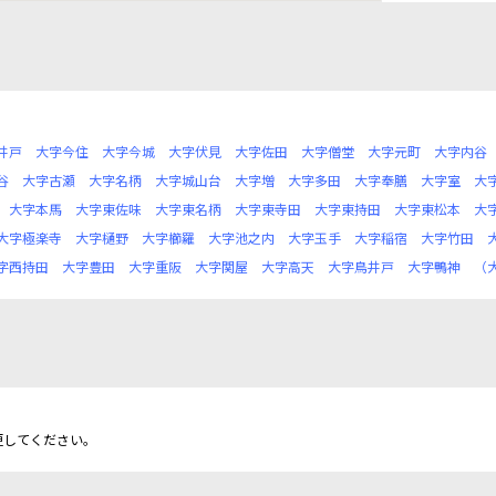
井戸
大字今住
大字今城
大字伏見
大字佐田
大字僧堂
大字元町
大字内谷
谷
大字古瀬
大字名柄
大字城山台
大字増
大字多田
大字奉膳
大字室
大
大字本馬
大字東佐味
大字東名柄
大字東寺田
大字東持田
大字東松本
大
大字極楽寺
大字樋野
大字櫛羅
大字池之内
大字玉手
大字稲宿
大字竹田
字西持田
大字豊田
大字重阪
大字関屋
大字高天
大字鳥井戸
大字鴨神
（
更してください。