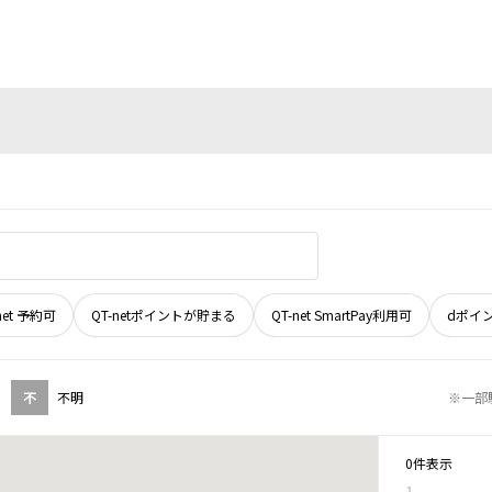
net 予約可
QT-netポイントが貯まる
QT-net SmartPay利用可
dポイ
不
不明
※一部
0件表示
1