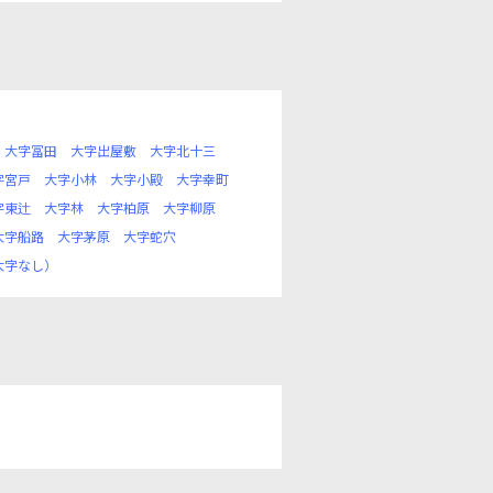
大字冨田
大字出屋敷
大字北十三
字宮戸
大字小林
大字小殿
大字幸町
字東辻
大字林
大字柏原
大字柳原
大字船路
大字茅原
大字蛇穴
大字なし）