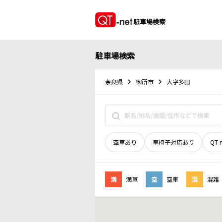
駐車場検索
駐車場検索
奈良県
御所市
大字多田
空車あり
車椅子対応あり
QT-
満
満車
空
空車
混
混雑