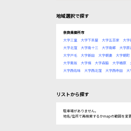
地域選択で探す
奈良県御所市
大字三室
大字下茶屋
大字五百家
大字
大字北窪
大字南十三
大字南郷
大字原
大字戸毛
大字新田
大字朝妻
大字朝町
大字栗阪
大字條
大字森脇
大字楢原
大字西佐味
大字西北窪
大字西寺田
大
リストから探す
駐車場がありません。
地名/住所で再検索するかmapの範囲を変