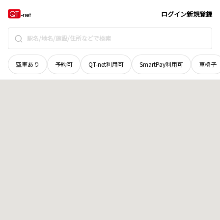
奈良県
御所市
大字東寺田
地域選択で探す
ログイン
新規登録
空車あり
予約可
QT-net利用可
SmartPay利用可
車椅子