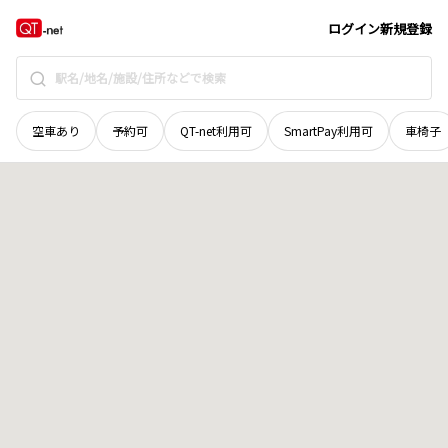
奈良県
御所市
大字東松本
地域選択で探す
ログイン
新規登録
空車あり
予約可
QT-net利用可
SmartPay利用可
車椅子