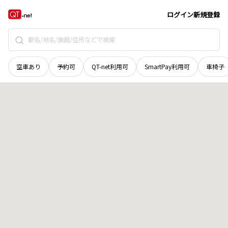
奈良県
御所市
大字東辻
地域選択で探す
ログイン
新規登録
空車あり
予約可
QT-net利用可
SmartPay利用可
車椅子