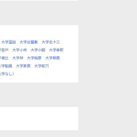
大字冨田
大字出屋敷
大字北十三
字宮戸
大字小林
大字小殿
大字幸町
字東辻
大字林
大字柏原
大字柳原
大字船路
大字茅原
大字蛇穴
大字なし）