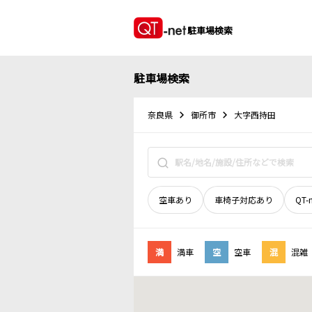
駐車場検索
駐車場検索
奈良県
御所市
大字西持田
空車あり
車椅子対応あり
QT-
満
満車
空
空車
混
混雑