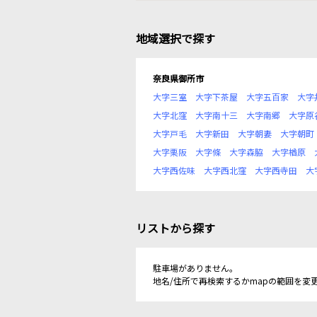
地域選択で探す
奈良県御所市
大字三室
大字下茶屋
大字五百家
大字
大字北窪
大字南十三
大字南郷
大字原
大字戸毛
大字新田
大字朝妻
大字朝町
大字栗阪
大字條
大字森脇
大字楢原
大字西佐味
大字西北窪
大字西寺田
大
リストから探す
駐車場がありません。
地名/住所で再検索するかmapの範囲を変