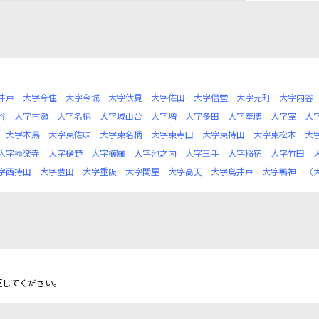
井戸
大字今住
大字今城
大字伏見
大字佐田
大字僧堂
大字元町
大字内谷
谷
大字古瀬
大字名柄
大字城山台
大字増
大字多田
大字奉膳
大字室
大
大字本馬
大字東佐味
大字東名柄
大字東寺田
大字東持田
大字東松本
大
大字極楽寺
大字樋野
大字櫛羅
大字池之内
大字玉手
大字稲宿
大字竹田
字西持田
大字豊田
大字重阪
大字関屋
大字高天
大字鳥井戸
大字鴨神
（
更してください。