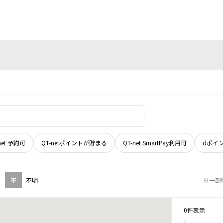
net 予約可
QT-netポイントが貯まる
QT-net SmartPay利用可
dポイ
不
不明
※一部
0件表示
1