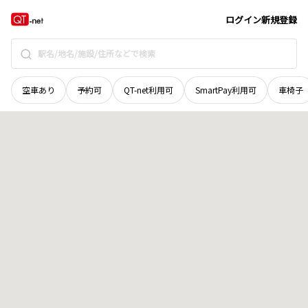
奈良県
桜井市
大字慈恩寺
地域選択で探す
ログイン
新規登録
空車あり
予約可
QT-net利用可
SmartPay利用可
車椅子