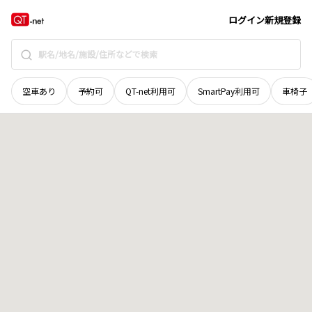
奈良県
桜井市
大字江包
地域選択で探す
ログイン
新規登録
空車あり
予約可
QT-net利用可
SmartPay利用可
車椅子