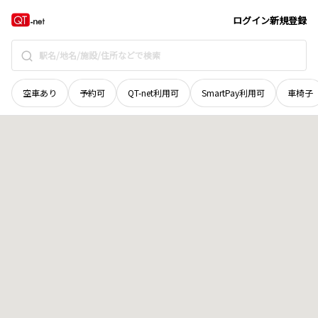
奈良県
桜井市
大字穴師
地域選択で探す
ログイン
新規登録
空車あり
予約可
QT-net利用可
SmartPay利用可
車椅子