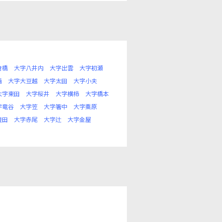
倉橋
大字八井内
大字出雲
大字初瀬
西
大字大豆越
大字太田
大字小夫
大字東田
大字桜井
大字横柿
大字橋本
字竜谷
大字笠
大字箸中
大字粟原
豊田
大字赤尾
大字辻
大字金屋