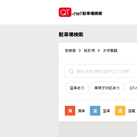
駐車場検索
駐車場検索
奈良県
桜井市
大字粟殿
空車あり
車椅子対応あり
QT-
満
満車
空
空車
混
混雑