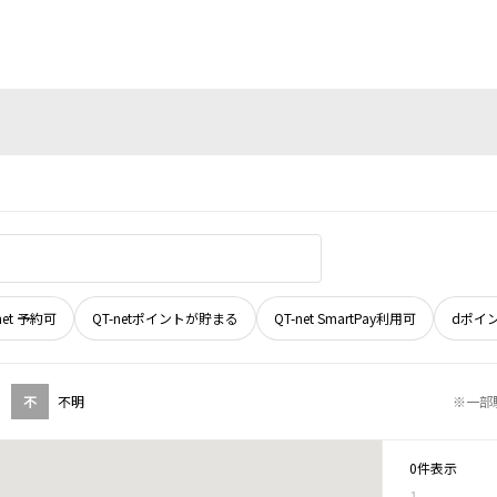
net 予約可
QT-netポイントが貯まる
QT-net SmartPay利用可
dポイ
不
不明
※一部
0件表示
1