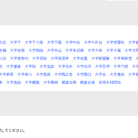
之庄
大字下
大字下り尾
大字下居
大字中谷
大字今井谷
大字修理枝
大字
吉備
大字吉隠
大字和田
大字外山
大字多武峰
大字大泉
大字大福
大字大
川合
大字巻野内
大字忍阪
大字慈恩寺
大字戒重
大字新屋敷
大字東新堂
古
大字瀧倉
大字狛
大字生田
大字白木
大字白河
大字百市
大字穴師
大
大字茅原
大字草川
大字萱森
大字西之宮
大字西口
大字谷
大字豊前
大字
家
大字高田
大字鹿路
大字黒崎
朝倉台西
朝倉台東
安倍木材団地
更してください。