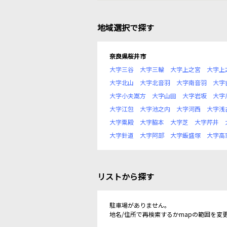
地域選択で探す
奈良県桜井市
大字三谷
大字三輪
大字上之宮
大字上
大字北山
大字北音羽
大字南音羽
大字
大字小夫嵩方
大字山田
大字岩坂
大字
大字江包
大字池之内
大字河西
大字浅
大字粟殿
大字脇本
大字芝
大字芹井
大字針道
大字阿部
大字飯盛塚
大字高
リストから探す
駐車場がありません。
地名/住所で再検索するかmapの範囲を変