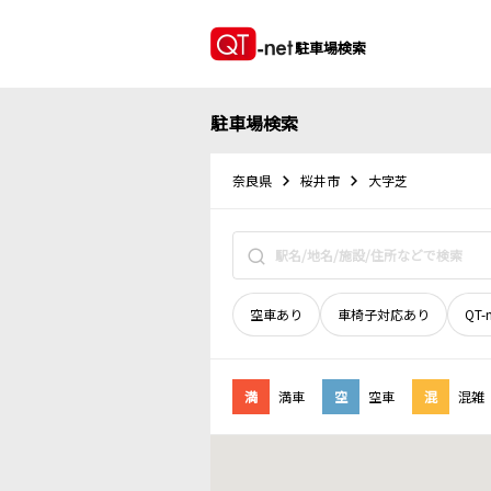
駐車場検索
駐車場検索
奈良県
桜井市
大字芝
空車あり
車椅子対応あり
QT-
満
満車
空
空車
混
混雑