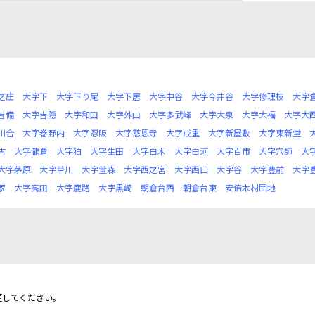
之庄
大字下
大字下り尾
大字下居
大字中谷
大字今井谷
大字修理枝
大字
吉備
大字吉隠
大字和田
大字外山
大字多武峰
大字大泉
大字大福
大字大
川合
大字巻野内
大字忍阪
大字慈恩寺
大字戒重
大字新屋敷
大字東新堂
古
大字瀧倉
大字狛
大字生田
大字白木
大字白河
大字百市
大字穴師
大
大字茅原
大字草川
大字萱森
大字西之宮
大字西口
大字谷
大字豊前
大字
家
大字高田
大字鹿路
大字黒崎
朝倉台西
朝倉台東
安倍木材団地
更してください。