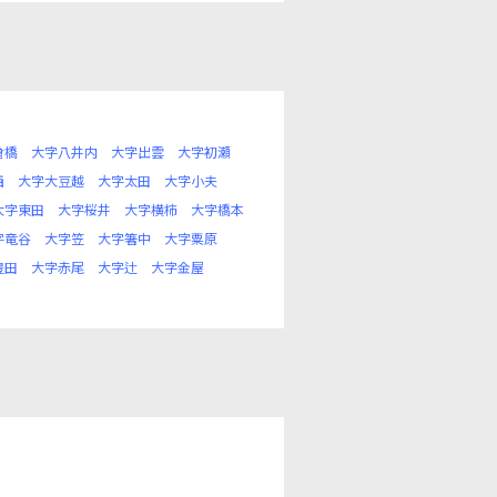
倉橋
大字八井内
大字出雲
大字初瀬
西
大字大豆越
大字太田
大字小夫
大字東田
大字桜井
大字横柿
大字橋本
字竜谷
大字笠
大字箸中
大字粟原
豊田
大字赤尾
大字辻
大字金屋