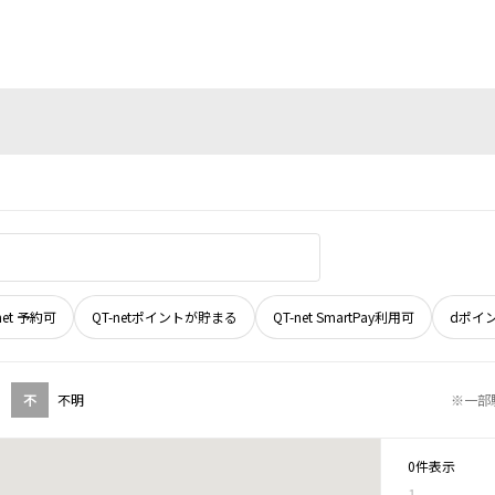
net 予約可
QT-netポイントが貯まる
QT-net SmartPay利用可
dポイ
不
不明
※一部
0件表示
1