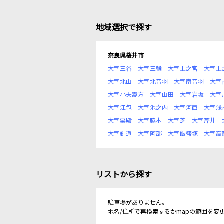
地域選択で探す
奈良県桜井市
大字三谷
大字三輪
大字上之宮
大字上
大字北山
大字北音羽
大字南音羽
大字
大字小夫嵩方
大字山田
大字岩坂
大字
大字江包
大字池之内
大字河西
大字浅
大字粟殿
大字脇本
大字芝
大字芹井
大字針道
大字阿部
大字飯盛塚
大字高
リストから探す
駐車場がありません。
地名/住所で再検索するかmapの範囲を変