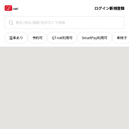
奈良県
桜井市
安倍木材団地
地域選択で探す
ログイン
新規登録
空車あり
予約可
QT-net利用可
SmartPay利用可
車椅子