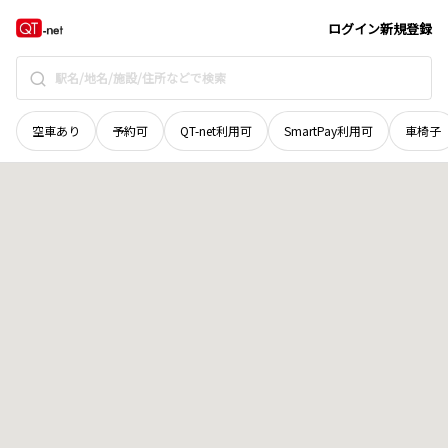
奈良県
橿原市
山之坊町
地域選択で探す
ログイン
新規登録
空車あり
予約可
QT-net利用可
SmartPay利用可
車椅子