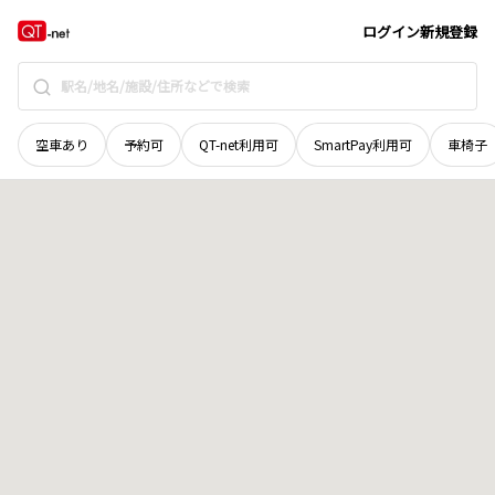
奈良県
生駒市
上町台
地域選択で探す
ログイン
新規登録
空車あり
予約可
QT-net利用可
SmartPay利用可
車椅子