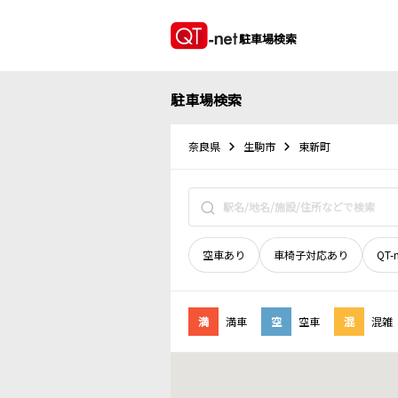
駐車場検索
駐車場検索
奈良県
生駒市
東新町
空車あり
車椅子対応あり
QT-
満
満車
空
空車
混
混雑