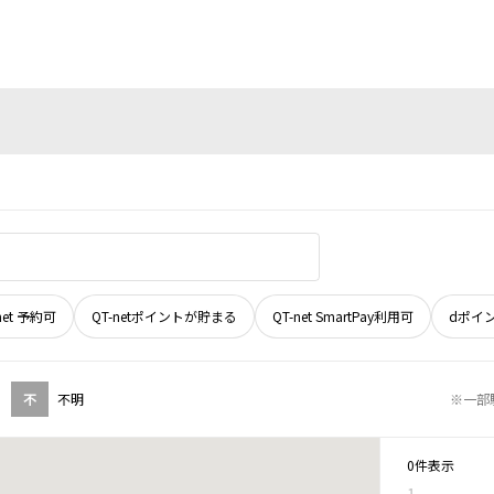
net 予約可
QT-netポイントが貯まる
QT-net SmartPay利用可
dポイ
不
不明
※一部
0件表示
1