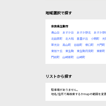
地域選択で探す
奈良県生駒市
青山台
あすか台
あすか野北
あすか野
北田原町
北大和
喜里が丘
小明町
光
翠光台
高山町
谷田町
俵口町
大門町
東旭ケ丘
東生駒
東生駒月見町
東新町
門前町
山崎新町
山崎町
リストから探す
駐車場がありません。
地名/住所で再検索するかmapの範囲を変