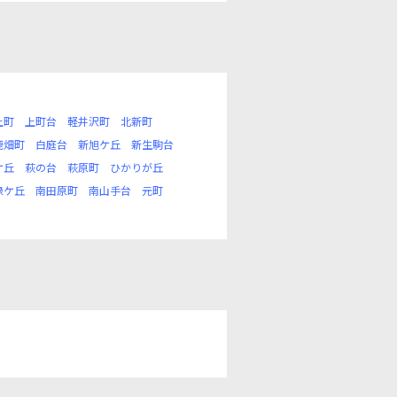
上町
上町台
軽井沢町
北新町
鹿畑町
白庭台
新旭ケ丘
新生駒台
ケ丘
萩の台
萩原町
ひかりが丘
緑ケ丘
南田原町
南山手台
元町