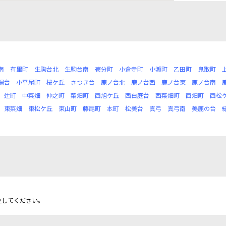
南
有里町
生駒台北
生駒台南
壱分町
小倉寺町
小瀬町
乙田町
鬼取町
陽台
小平尾町
桜ケ丘
さつき台
鹿ノ台北
鹿ノ台西
鹿ノ台東
鹿ノ台南
辻町
中菜畑
仲之町
菜畑町
西旭ケ丘
西白庭台
西菜畑町
西畑町
西松
東菜畑
東松ケ丘
東山町
藤尾町
本町
松美台
真弓
真弓南
美鹿の台
更してください。